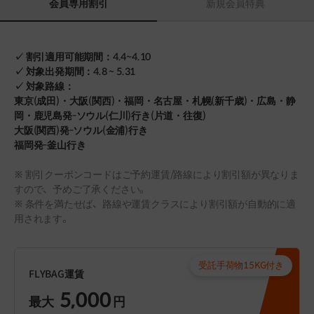
会員専用割引
新規会員特典
✓ 割引適用可能期間：4.4~4.10
✓ 対象出発期間：4.8 ~ 5.31
✓ 対象路線：
東京(成田)・大阪(関西)・福岡・名古屋・札幌(新千歳)・広島・静
岡・鹿児島発-ソウル(仁川)行き(片道・往復)
大阪(関西)発-ソウル(金浦)行き
福岡発-釜山行き
※ 割引クーポンコードはご予約運賃/路線により割引額が異なりま
すので、予めご了承ください。
※ 条件を満たせば、路線や運賃クラスにより割引額が自動的に適
用されます。
受託手荷物15KG付き
FLYBAG運賃
5,000
最大
円