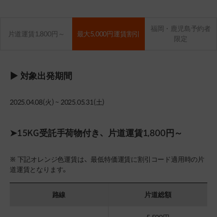
福岡・鹿児島予約者
片道運賃1,800円～
最大5,000円運賃割引
限定
▶ 対象出発期間
2025.04.08(火) ~ 2025.05.31(土)
➤15KG受託手荷物付き、片道運賃1,800円～
※ 下記オレンジ色運賃は、最低特価運賃に割引コード適用時の片
道運賃となります。
路線
片道総額