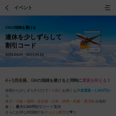
イベント
이
전
으
로
GWの混雑を避ける
連休を少しずらして
割引コード
2025.04.04 ~ 2025.04.10
4～5月出発
、GWの混雑を避けると同時に
運賃を抑える
！
休暇から少しずらすだけで！
大幅に
お得くな
片道運賃～1,800円か
ら
東京
・
大阪
・
福岡
・
名古屋
・
広島
・
静岡
・
札幌
・
鹿児島
出発対
象！、
最大5,000円
割引コード’配布
さらにお得な韓国旅行を
チェジュ航空
と🧡🍊