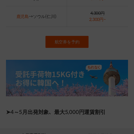
4,300円
鹿児島
→ソウル(仁川)
2,300円~
航空券を予約
➤4～5月出発対象、最大5,000円運賃割引