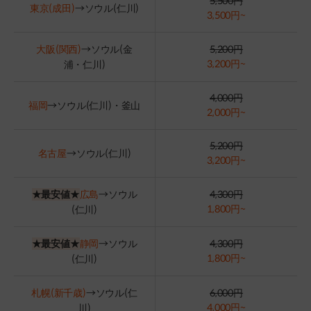
5,500円
東京(成田)
→ソウル(仁川)
3,500円~
大阪(関西)
→ソウル(金
5,200円
3,200円~
浦・仁川)
4,000円
福岡
→ソウル(仁川)・釜山
2,000円~
5,200円
名古屋
→ソウル(仁川)
3,200円~
★最安値★
広島
→ソウル
4,300円
1,800円~
(仁川)
★最安値★
静岡
→ソウル
4,300円
1,800円~
(仁川)
札幌(新千歳)
→ソウル(仁
6,000円
4,000円~
川)