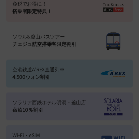
免税でお得に！
搭乗者限定特典！
ソウル&釜山バスツアー
チェジュ航空搭乗客限定割引
空港鉄道A'REX直通列車
4,500ウォン割引
ソラリア西鉄ホテル明洞・釜山店
宿泊10％割引
Wi-Fi・eSIM