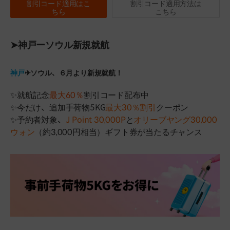
割引コード適用はこ
割引コード適用方法は
ちら
こちら
➤神戸ーソウル新規就航
神戸
✈ソウル、６月より新規就航！
✨就航記念
最大60％
割引コード配布中
✨今だけ、追加手荷物5KG
最大30％割引
クーポン
✨予約者対象、
J Point 30,000P
と
オリーブヤング30,000
ウォン
（約3,000円相当）ギフト券が当たるチャンス