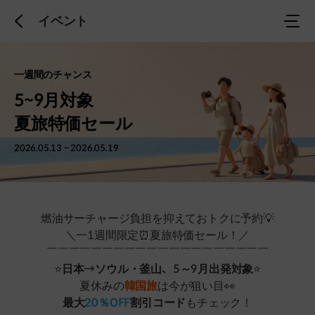
イベント
이
전
으
로
一週間のチャンス
5~9月対象
夏旅特価セール
2026.05.13 ~ 2026.05.19
燃油サーチャージ負担を抑えておトクに予約💡
＼一1週間限定⏰夏旅特価セール！／
￣￣￣￣￣￣￣￣￣￣￣￣￣￣￣￣￣￣￣￣
⭐
日本→ソウル・釜山、5～9月出発対象
⭐
夏休みの
韓国旅
は今が狙い目👀
最大
20％OFF
割引コード
もチェック！