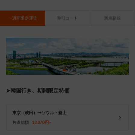
一週間限定運賃
割引コード
新規路線
➤韓国行き、期間限定特価
東京（成田）→ソウル・釜山
片道総額
13,070円~