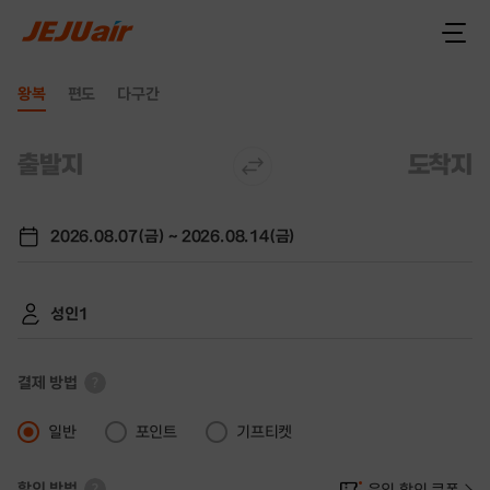
왕복
편도
다구간
출발지
도착지
열
기
2026.08.07(금) ~ 2026.08.14(금)
성인1
결제 방법
일반
포인트
기프티켓
할인 방법
운임 할인 쿠폰