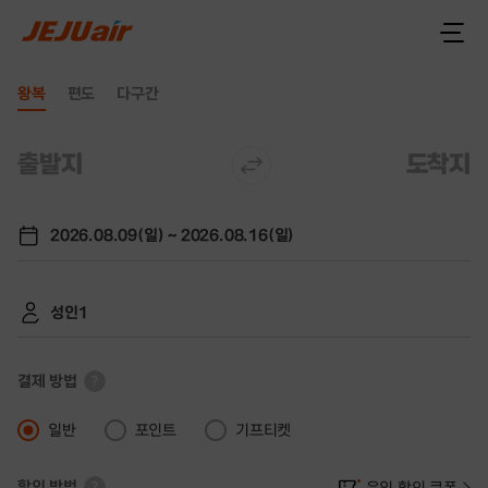
왕복
편도
다구간
출발지
도착지
열
기
2026.08.09(일) ~ 2026.08.16(일)
성인1
결제 방법
일반
포인트
기프티켓
할인 방법
운임 할인 쿠폰