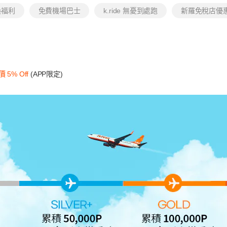
兌換福利
免費機場巴士
k.ride 無憂到處跑
新羅免稅店優
 5% Off
(APP限定)