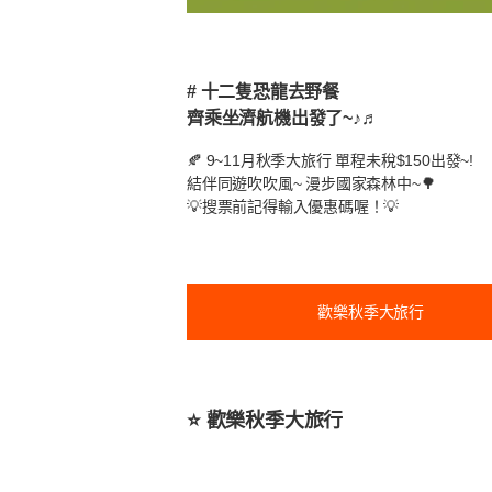
# 十二隻恐龍去野餐
齊乘坐濟航機出發了~♪♬
🍂 9~11月秋季大旅行 單程未稅$150出發~!
結伴同遊吹吹風~ 漫步國家森林中~🌳
💡搜票前記得輸入優惠碼喔！💡
歡樂秋季大旅行
⭐️ 歡樂秋季大旅行