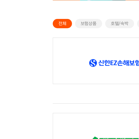
전체
보험상품
호텔/숙박