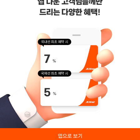
앱 다운 고객님들께만
드리는 다양한 혜택!
(주)제주항공
대표이사 : 김이배
사업자등록번호 : 616-81-50527
통신판매업신고 : 제주 2006-125호
호스팅 사업자 : AWS
국내선 최초 예약 시
주소 : 제주특별자치도 제주시 신대로 64 (연동, 건설공제회관 3층)
고객 문의 :
jejuair.help@jejuair.net
제휴 문의 :
partnership@jejuair.net
국제선 최초 예약 시
Copyright ⓒ Jeju Air. All Rights Reserved.
https://www.youtube.com/@jejuair_official
https://instagram.com/jejuair_official
https://www.tiktok.com/@jejuair_official
https://www.facebook.com/funjejuair/
소비자중심경영 인증기업
앱으로 보기