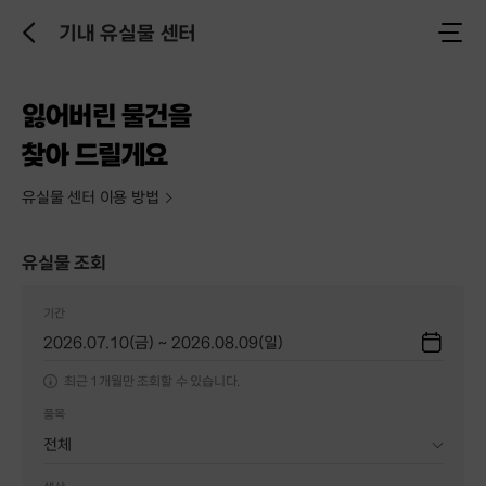
기내 유실물 센터
닫
이
기
전
으
로
잃어버린 물건을
찾아 드릴게요
유실물 센터 이용 방법
유실물 조회
기간
2026.07.10(금) ~ 2026.08.09(일)
최근 1개월만 조회할 수 있습니다.
품목