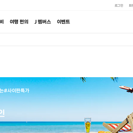
로그인
회
준비
여행 편의
J 멤버스
이벤트
는#사이판특가
할인