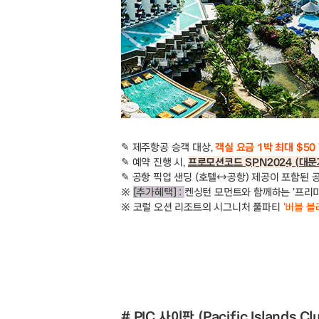
✎ 제주항공 승객 대상,
객실 요금 1박 최대 $50
✎ 예약 진행 시,
프로모션코드 SPN2024 (대
✎ 공항 픽업 샌딩 (호텔↔공항) 제공이 포함된
※
[추가혜택] :
켄싱턴 모먼트와 함께하는 '프리미
※ 코럴 오션 리조트의 시그니처 풀파티
'버블 블
# PIC 사이판 (Pacific Islands C