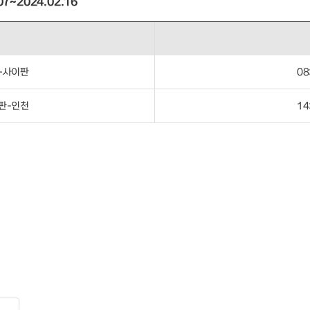
7~2024.02.16
-사이판
08
판-인천
14