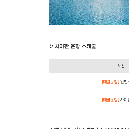
✨ 사이판 운항 스케줄
노선
[매일운항]
인천
[매일운항]
사이