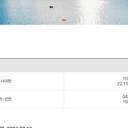
10
-사이판
22:15
04
판-인천
16