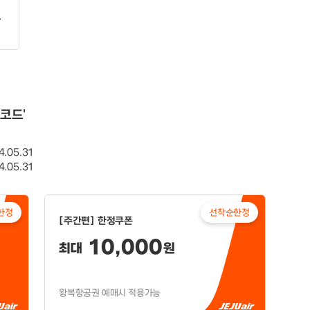
코드'
.05.31
.05.31
한정
선착순한정
[주간편] 한정쿠폰
10,000
최대
원
왕복항공권 예매시 적용가능