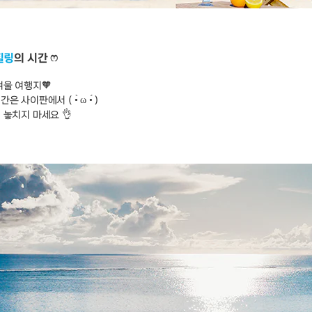
힐링
의 시간 ෆ
겨울 여행지🧡
이판에서 ( •̀ ω •́ )
놓치지 마세요 👌