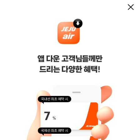
닫
기
기타 안내
마케팅/제휴
기업/여행사 서비스
앱 다운 고객님들께만
드리는 다양한 혜택!
(주)제주항공
대표이사 : 김이배
사업자등록번호 : 616-81-50527
통신판매업신고 : 제주 2006-125호
호스팅 사업자 : AWS
국내선 최초 예약 시
주소 : 제주특별자치도 제주시 신대로 64 (연동, 건설공제회관 3층)
고객 문의 :
jejuair.help@jejuair.net
제휴 문의 :
partnership@jejuair.net
국제선 최초 예약 시
Copyright ⓒ Jeju Air. All Rights Reserved.