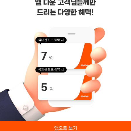
앱 다운 고객님들께만
드리는 다양한 혜택!
(주)제주항공
대표이사 : 김이배
사업자등록번호 : 616-81-50527
통신판매업신고 : 제주 2006-125호
호스팅 사업자 : AWS
국내선 최초 예약 시
주소 : 제주특별자치도 제주시 신대로 64 (연동, 건설공제회관 3층)
고객 문의 :
jejuair.help@jejuair.net
제휴 문의 :
partnership@jejuair.net
국제선 최초 예약 시
Copyright ⓒ Jeju Air. All Rights Reserved.
https://www.youtube.com/@jejuair_official
https://instagram.com/jejuair_official
https://www.tiktok.com/@jejuair_official
https://www.facebook.com/funjejuair/
소비자중심경영 인증기업
앱으로 보기