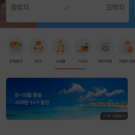
출발지
도착지
열
기
운임옵션
좌석
수하물
기내식
에어카페
여행자 보
8~10월 출발
사이판 1+1 할인
1
/
9
전체보기