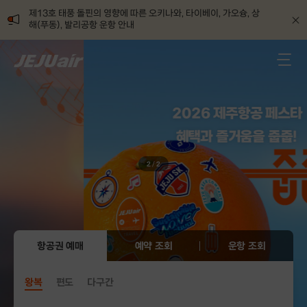
제13호 태풍 돌핀의 영향에 따른 오키나와, 타이베이, 가오슝, 상
해(푸동), 발리공항 운항 안내
2026 제주항공 페스타
혜택과 즐거움을 줍줍!
2
/
2
항공권 예매
예약 조회
운항 조회
왕복
편도
다구간