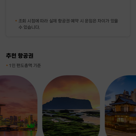
조회 시점에 따라 실제 항공권 예약 시 운임은 차이가 있을
*
수 있습니다.
추천 항공권
1인 편도총액 기준
*
광
마
주
쓰
제
야
주
마