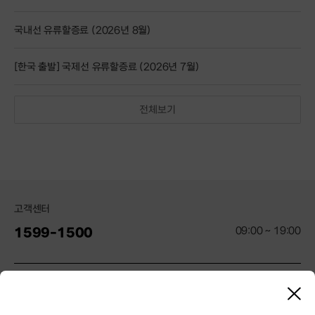
지
사
국내선 유류할증료 (2026년 8월)
항
[한국 출발] 국제선 유류할증료 (2026년 7월)
전체보기
고객센터
09:00 ~ 19:00
1599-1500
제주항공
닫
기