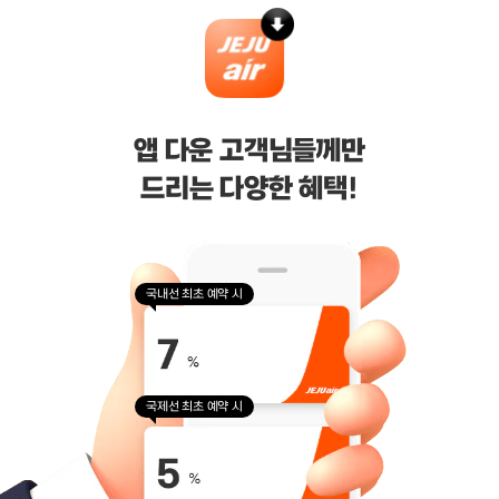
약관 및 안내
기타 안내
마케팅/제휴
앱 다운 고객님들께만
드리는 다양한 혜택!
기업/여행사 서비스
(주)제주항공
국내선 최초 예약 시
대표이사 : 김이배
사업자등록번호 : 616-81-50527
통신판매업신고 : 제주 2006-125호
호스팅 사업자 : AWS
주소 : 제주특별자치도 제주시 신대로 64 (연동, 건설공제회관 3층)
국제선 최초 예약 시
고객 문의 :
jejuair.help@jejuair.net
제휴 문의 :
partnership@jejuair.net
Copyright ⓒ Jeju Air. All Rights Reserved.